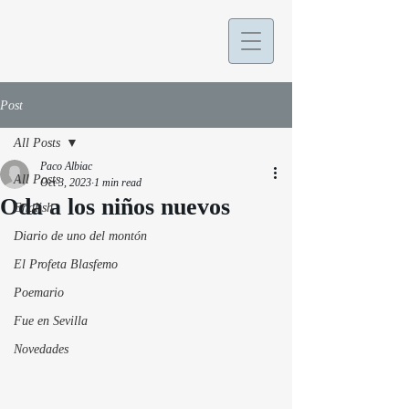
Post
All Posts
Paco Albiac
All Posts
Oct 3, 2023
1 min read
Oda a los niños nuevos
English
Diario de uno del montón
El Profeta Blasfemo
Poemario
Fue en Sevilla
Novedades