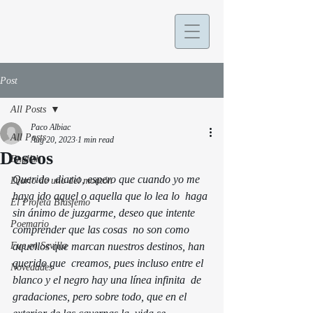
Post
All Posts
Paco Albiac
All Posts
Aug 20, 2023
1 min read
Deseos
English
Querido  diario, espero que cuando yo me 
Diario de uno del montón
haya ido aquel o aquella que lo lea lo  haga 
El Profeta Blasfemo
sin ánimo de juzgarme, deseo que intente 
Poemario
comprender que las cosas  no son como 
Fue en Sevilla
aquellos que marcan nuestros destinos, han 
querido que  creamos, pues incluso entre el 
Novedades
blanco y el negro hay una línea infinita  de 
gradaciones, pero sobre todo, que en el 