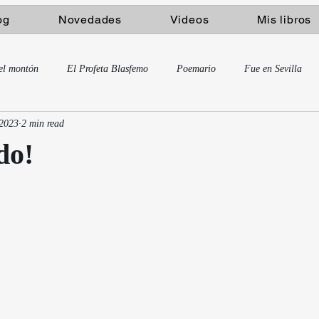
og
Novedades
Videos
Mis libros
el montón
El Profeta Blasfemo
Poemario
Fue en Sevilla
 2023
2 min read
do!