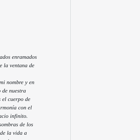
ncados enramados 
e la ventana de 
                     
en mi nombre y en 
 de nuestra  
 el cuerpo de 
armonía con el 
cio infinito. 
 sombras de los 
de la vida a  