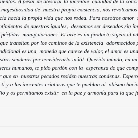
lientos. A pesar de atesorar la increíble  cualidad de la conc
majestuosidad de  nuestra propia existencia, nos revolcamos
ncia hacia la propia vida que nos rodea. Para nosotros amor  s
entimientos de nuestros iguales,  deseamos ser deseados sin im
 pérfidas  manipulaciones. El arte es un producto sujeto al vi
que transitan por los caminos de la existencia  adormecidos p
ndicional es una  moneda que carece de valor, el amor es un
tros senderos por considerarla inútil. Querido mundo, en mi
 seres humanos, te pido perdón con la  esperanza de que comp
r que en  nuestros pecados residen nuestras condenas. Espero
 ti y a las inocentes criaturas que te pueblan al  abismo haci
io y os permitamos existir  en la paz y armonía para la que fu