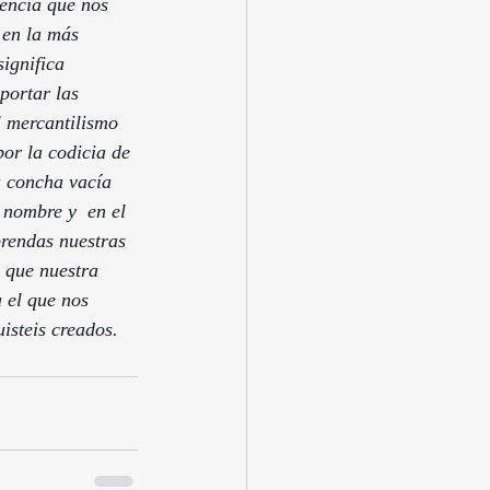
iencia que nos 
 en la más 
ignifica 
portar las 
l mercantilismo  
or la codicia de 
a concha vacía 
 nombre y  en el 
rendas nuestras 
 que nuestra 
a el que nos 
isteis creados.